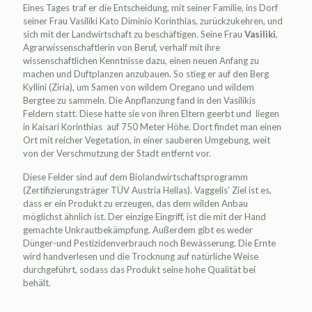
Eines Tages traf er die Entscheidung, mit seiner Familie, ins Dorf
seiner Frau Vasiliki Kato Diminio Korinthias, zurückzukehren, und
sich mit der Landwirtschaft zu beschäftigen. Seine Frau
Vasiliki
,
Agrarwissenschaftlerin von Beruf, verhalf mit ihre
wissenschaftlichen Kenntnisse dazu, einen neuen Anfang zu
machen und Duftplanzen anzubauen. So stieg er auf den Berg
Kyllini (Ziria), um Samen von wildem Oregano und wildem
Bergtee zu sammeln. Die Anpflanzung fand in den Vasilikis
Feldern statt. Diese hatte sie von ihren Eltern geerbt und liegen
in Kaisari Korinthias auf 750 Meter Höhe. Dort findet man einen
Ort mit reicher Vegetation, in einer sauberen Umgebung, weit
von der Verschmutzung der Stadt entfernt vor.
Diese Felder sind auf dem Biolandwirtschaftsprogramm
(Zertifizierungsträger TÜV Austria Hellas). Vaggelis’ Ziel ist es,
dass er ein Produkt zu erzeugen, das dem wilden Anbau
möglichst ähnlich ist. Der einzige Eingriff, ist die mit der Hand
gemachte Unkrautbekämpfung. Außerdem gibt es weder
Dünger-und Pestizidenverbrauch noch Bewässerung. Die Ernte
wird handverlesen und die Trocknung auf natürliche Weise
durchgeführt, sodass das Produkt seine hohe Qualität bei
behält.